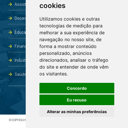
cookies
Assistência Social e Habitação
Desenvolvimento e Obras
Utilizamos cookies e outras
tecnologias de medição para
melhorar a sua experiência de
Educação, Cultura, Desporto, Lazer e Turismo
navegação no nosso site, de
forma a mostrar conteúdo
Finanças
personalizado, anúncios
direcionados, analisar o tráfego
Indústria, Comércio, Agricultura e Meio Ambiente
do site e entender de onde vêm
os visitantes.
Saúde
Concordo
Eu recuso
Alterar as minhas preferências
© COPYRIGHT 2026 - TODOS OS DIREITOS RESERVADOS À PREFEITURA DE BOA VISTA DO
INCRA/RS