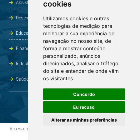
cookies
Assistência Social e Habitação
Desenvolvimento e Obras
Utilizamos cookies e outras
tecnologias de medição para
melhorar a sua experiência de
Educação, Cultura, Desporto, Lazer e Turismo
navegação no nosso site, de
forma a mostrar conteúdo
Finanças
personalizado, anúncios
direcionados, analisar o tráfego
Indústria, Comércio, Agricultura e Meio Ambiente
do site e entender de onde vêm
os visitantes.
Saúde
Concordo
Eu recuso
Alterar as minhas preferências
© COPYRIGHT 2026 - TODOS OS DIREITOS RESERVADOS À PREFEITURA DE BOA VISTA DO
INCRA/RS