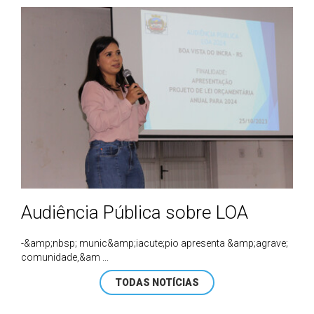
Audiência Pública sobre LOA
-&amp;nbsp; munic&amp;iacute;pio apresenta &amp;agrave;
comunidade,&am ...
TODAS NOTÍCIAS