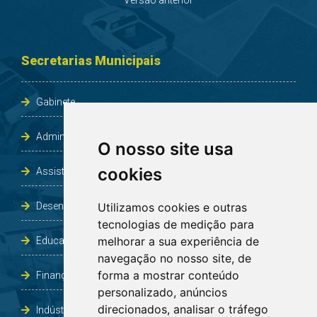
Secretarias Municipais
Gabinete
Administração e Planejamento
O nosso site usa
cookies
Assistência Social e Habitação
Desenvolvimento e Obras
Utilizamos cookies e outras
tecnologias de medição para
melhorar a sua experiência de
Educação, Cultura, Desporto, Lazer e Turismo
navegação no nosso site, de
forma a mostrar conteúdo
Finanças
personalizado, anúncios
direcionados, analisar o tráfego
Indústria, Comércio, Agricultura e Meio Ambiente