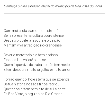
Conheça o hino e brasão oficial do município de Boa Vista do Incra.
Com muita luta e amor por este chão
Se faz presente na cultura boa-vistense
Desde o piquete, a lavoura e o galpão
Mantém viva a tradição rio-grandense
Cevar o mate todo dia bem cedinho
E nossa lida vai até o sol se por
Quem é que vive do trabalho não tem medo
E tem de sobra muito orgulho e muito amor
Torrão querido, hoje é terra que se expande
De tua história nossos filhos recriou
Que todos gritem bem alto de sul a norte
És Boa Vista, o orgulho do Rio Grande