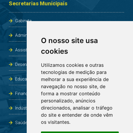
Secretarias Municipais
Gabinete
Administração e Planejamento
O nosso site usa
cookies
Assistência Social e Habitação
Desenvolvimento e Obras
Utilizamos cookies e outras
tecnologias de medição para
melhorar a sua experiência de
Educação, Cultura, Desporto, Lazer e Turismo
navegação no nosso site, de
forma a mostrar conteúdo
Finanças
personalizado, anúncios
direcionados, analisar o tráfego
Indústria, Comércio, Agricultura e Meio Ambiente
do site e entender de onde vêm
os visitantes.
Saúde