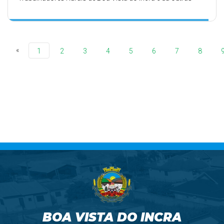
providências.
«
1
2
3
4
5
6
7
8
BOA VISTA DO INCRA