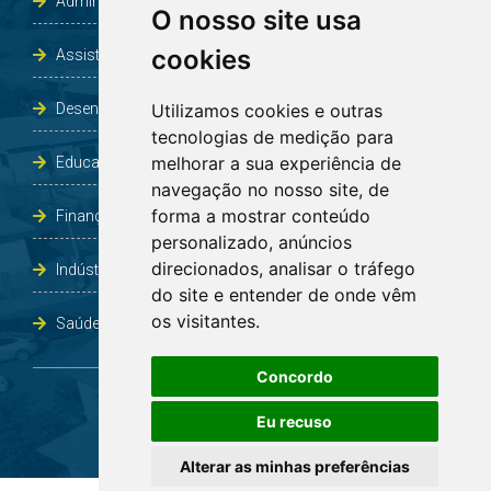
Administração e Planejamento
O nosso site usa
cookies
Assistência Social e Habitação
Desenvolvimento e Obras
Utilizamos cookies e outras
tecnologias de medição para
melhorar a sua experiência de
Educação, Cultura, Desporto, Lazer e Turismo
navegação no nosso site, de
forma a mostrar conteúdo
Finanças
personalizado, anúncios
direcionados, analisar o tráfego
Indústria, Comércio, Agricultura e Meio Ambiente
do site e entender de onde vêm
os visitantes.
Saúde
Concordo
Eu recuso
Alterar as minhas preferências