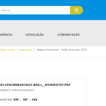
ARÊNCIA
LEGISLAÇÃO
COMUNICAÇÃO
Página Inicial
Legislações
Balanço Financeiro - Poder Executivo 2021
OK1CPKUXNKA4CN23-B6QJ__NO0HES70Y.PDF
ORMATO: APPLICATION/PDF
AIXAR EM:
PDF
|
TXT
|
CSV