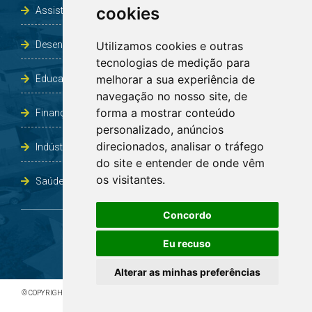
cookies
Assistência Social e Habitação
Desenvolvimento e Obras
Utilizamos cookies e outras
tecnologias de medição para
melhorar a sua experiência de
Educação, Cultura, Desporto, Lazer e Turismo
navegação no nosso site, de
forma a mostrar conteúdo
Finanças
personalizado, anúncios
direcionados, analisar o tráfego
Indústria, Comércio, Agricultura e Meio Ambiente
do site e entender de onde vêm
os visitantes.
Saúde
Concordo
Eu recuso
Alterar as minhas preferências
© COPYRIGHT 2026 - TODOS OS DIREITOS RESERVADOS À PREFEITURA DE BOA VISTA DO
INCRA/RS