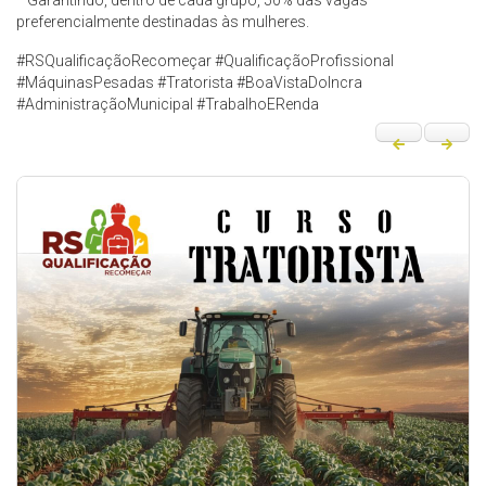
* Garantindo, dentro de cada grupo, 50% das vagas
preferencialmente destinadas às mulheres.
#RSQualificaçãoRecomeçar #QualificaçãoProfissional
#MáquinasPesadas #Tratorista #BoaVistaDoIncra
#AdministraçãoMunicipal #TrabalhoERenda