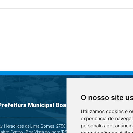
O nosso site u
S
Prefeitura Municipal Boa Vista do Incra/RS
Utilizamos cookies e o
experiência de navega
personalizado, anúncios
v. Heraclides de Lima Gomes, 2750
airro Centro - Boa Vista do Incra/RS
de onde vêm os visitan