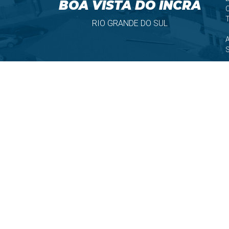
BOA VISTA DO INCRA
T
RIO GRANDE DO SUL
S
V