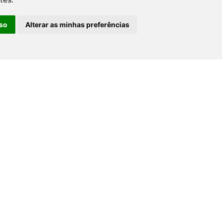
Administração e Planejamento
so
Alterar as minhas preferências
Assistência Social e Habitação
Desenvolvimento e Obras
Educação, Cultura, Desporto, Lazer e Turismo
Finanças
Indústria, Comércio, Agricultura e Meio Ambiente
Saúde