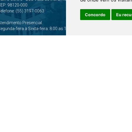
CEP: 98120-000
elefone: (55) 3197-0063
Concordo
Eu recu
Atendimento Presencial
egunda-feira à Sexta-feira: 8:00 as 12:00 e 13:30 as 17:30
ersão anterior