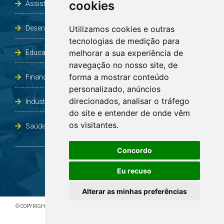
cookies
Assistência Social e Habitação
Desenvolvimento e Obras
Utilizamos cookies e outras
tecnologias de medição para
melhorar a sua experiência de
Educação, Cultura, Desporto, Lazer e Turismo
navegação no nosso site, de
forma a mostrar conteúdo
Finanças
personalizado, anúncios
direcionados, analisar o tráfego
Indústria, Comércio, Agricultura e Meio Ambiente
do site e entender de onde vêm
os visitantes.
Saúde
Concordo
Eu recuso
Alterar as minhas preferências
© COPYRIGHT 2026 - TODOS OS DIREITOS RESERVADOS À PREFEITURA DE BOA VISTA DO
INCRA/RS