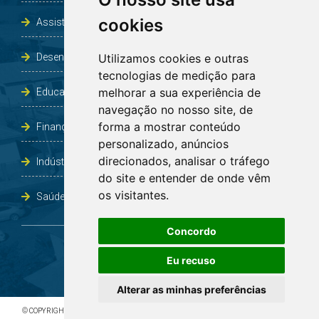
cookies
Assistência Social e Habitação
Desenvolvimento e Obras
Utilizamos cookies e outras
tecnologias de medição para
melhorar a sua experiência de
Educação, Cultura, Desporto, Lazer e Turismo
navegação no nosso site, de
forma a mostrar conteúdo
Finanças
personalizado, anúncios
direcionados, analisar o tráfego
Indústria, Comércio, Agricultura e Meio Ambiente
do site e entender de onde vêm
os visitantes.
Saúde
Concordo
Eu recuso
Alterar as minhas preferências
© COPYRIGHT 2026 - TODOS OS DIREITOS RESERVADOS À PREFEITURA DE BOA VISTA DO