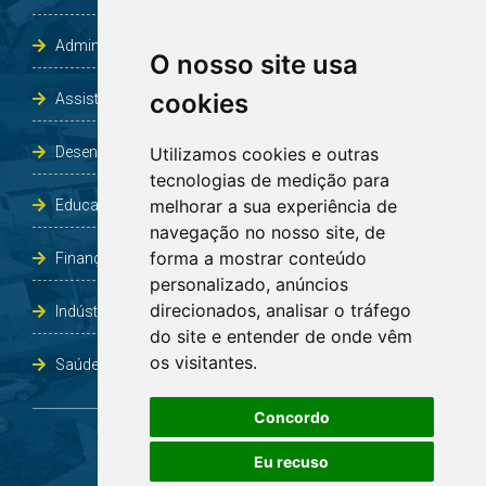
Administração e Planejamento
O nosso site usa
cookies
Assistência Social e Habitação
Desenvolvimento e Obras
Utilizamos cookies e outras
tecnologias de medição para
melhorar a sua experiência de
Educação, Cultura, Desporto, Lazer e Turismo
navegação no nosso site, de
forma a mostrar conteúdo
Finanças
personalizado, anúncios
direcionados, analisar o tráfego
Indústria, Comércio, Agricultura e Meio Ambiente
do site e entender de onde vêm
os visitantes.
Saúde
Concordo
Eu recuso