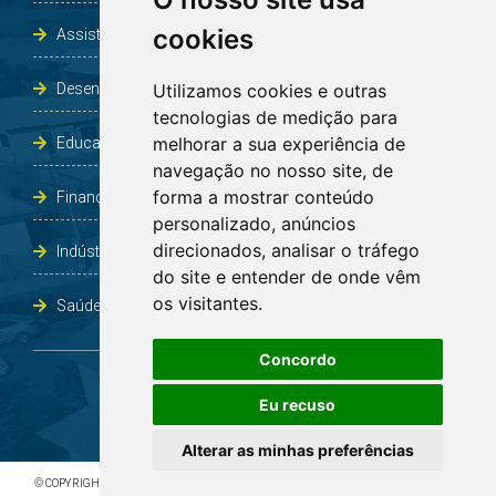
cookies
Assistência Social e Habitação
Desenvolvimento e Obras
Utilizamos cookies e outras
tecnologias de medição para
melhorar a sua experiência de
Educação, Cultura, Desporto, Lazer e Turismo
navegação no nosso site, de
forma a mostrar conteúdo
Finanças
personalizado, anúncios
direcionados, analisar o tráfego
Indústria, Comércio, Agricultura e Meio Ambiente
do site e entender de onde vêm
os visitantes.
Saúde
Concordo
Eu recuso
Alterar as minhas preferências
© COPYRIGHT 2026 - TODOS OS DIREITOS RESERVADOS À PREFEITURA DE BOA VISTA DO